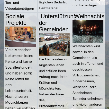
täglichen Bedarfs,
Ton- und
und Ferienlager
Heizmaterial
Videodatenträgern
Soziale
Unterstützung
Weihnachtsak
Projekte
der
Gemeinden
Weihnachten wird
Viele Menschen
sowohl in den
bekommen keine
Gemeinden, als
Die Gemeinden in
Rente und keine
auch in offenen und
Kirgisistan leben
Sozialleistungen
geschlossen
und erfüllen ihren
und haben somit
Vollzugsanstalten,
Auftrag nach ihren
keine Mittel für
Kinderheimen,
Kräften und
den
Waisenhäusern,
Möglichkeiten.
Lebensunterhalt.
Altenheimen,
Neben der Feier
Nach unseren
Behindertenheimen
des
Möglichkeiten
und vielen anderen
Erntedankfestes
helfen wir solchen