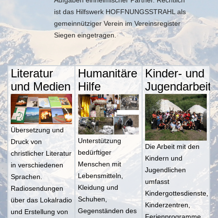
Aufgaben einheimischer Partner. Rechtlich
ist das Hilfswerk HOFFNUNGSSTRAHL als
gemeinnütziger Verein im Vereinsregister
Siegen eingetragen.
Literatur
Humanitäre
Kinder- und
und Medien
Hilfe
Jugendarbeit
Übersetzung und
Unterstützung
Druck von
Die Arbeit mit den
bedürftiger
christlicher Literatur
Kindern und
Menschen mit
in verschiedenen
Jugendlichen
Lebensmitteln,
Sprachen.
umfasst
Kleidung und
Radiosendungen
Kindergottesdienste,
Schuhen,
über das Lokalradio
Kinderzentren,
Gegenständen des
und Erstellung von
Ferienprogramme